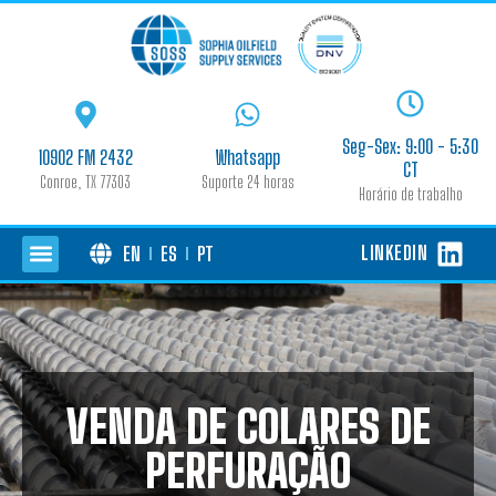
Seg-Sex: 9:00 - 5:30
10902 FM 2432
Whatsapp
CT
Conroe, TX 77303
Suporte 24 horas
Horário de trabalho
LINKEDIN
EN
ES
PT
VENDA DE COLARES DE
PERFURAÇÃO