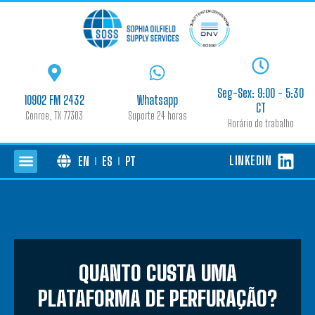
Seg-Sex: 9:00 - 5:30
10902 FM 2432
Whatsapp
CT
Conroe, TX 77303
Suporte 24 horas
Horário de trabalho
LINKEDIN
EN
ES
PT
QUANTO CUSTA UMA
PLATAFORMA DE PERFURAÇÃO?