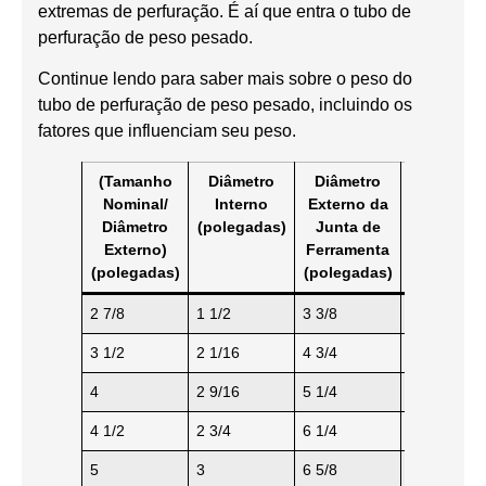
extremas de perfuração. É aí que entra o tubo de
perfuração de peso pesado.
Continue lendo para saber mais sobre o peso do
tubo de perfuração de peso pesado, incluindo os
fatores que influenciam seu peso.
(Tamanho
Diâmetro
Diâmetro
Tipo de
Nominal/
Interno
Externo da
Conexão
Diâmetro
(polegadas)
Junta de
Externo)
Ferramenta
(polegadas)
(polegadas)
2 7/8
1 1/2
3 3/8
NC 26
3 1/2
2 1/16
4 3/4
NC 38
4
2 9/16
5 1/4
NC 40
4 1/2
2 3/4
6 1/4
NC 46
5
3
6 5/8
NC 50