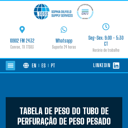
Seg-Sex: 9:00 - 5:30
10902 FM 2432
Whatsapp
CT
Conroe, TX 77303
Suporte 24 horas
Horário de trabalho
LINKEDIN
EN
ES
PT
TABELA DE PESO DO TUBO DE
PERFURAÇÃO DE PESO PESADO